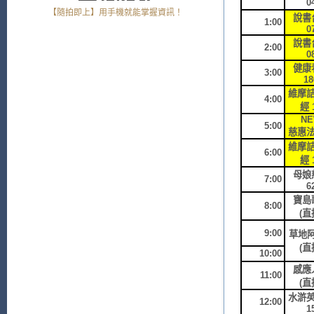
0
【隨拍即上】用手機就能掌握資訊！
說書
1:00
0
說書
2:00
0
健康
3:00
18
維摩
4:00
經 
N
5:00
慈惠
維摩
6:00
經 
母娘
7:00
6
寶島
8:00
(直
9:00
草地阿
(直
10:00
感應
11:00
(直
水滸
12:00
1