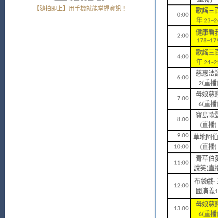
【隨拍即上】用手機就能掌握資訊！
歌謠三
0:00
年 23~2
健康看
2:00
178~17
歌謠三
4:00
年 24~2
慈惠法
6:00
2(重播
母娘慈
7:00
6
(重播
寶島歌
8:00
(直播)
9:00
草地阿伯
10:00
(直播)
青草伯
11:00
說笑(直播
布袋戲- 
12:00
國演義1
母娘慈
13:00
6(
重播