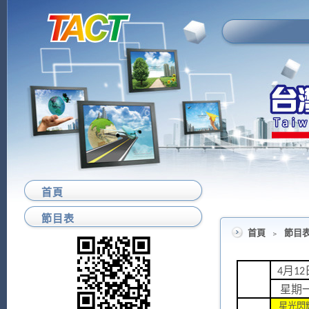
首頁
節目表
首頁
﹥
節目
4月12
星期
星光閃