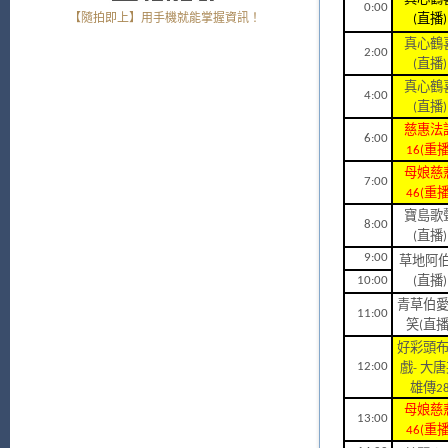
0:00
【隨拍即上】用手機就能掌握資訊！
(直播)
真心鶴
2:00
(直播)
真心鶴
4:00
(直播)
慈惠法
6:00
16
(
重播
母娘慈
7:00
46
(重播
寶島歌
8:00
(直播)
9:00
草地阿伯
10:00
(直播)
青草伯
11:00
笑(直播
好彩頭
12:00
戲-
大唐
雄傳
2
母娘慈
13:00
46
(重播