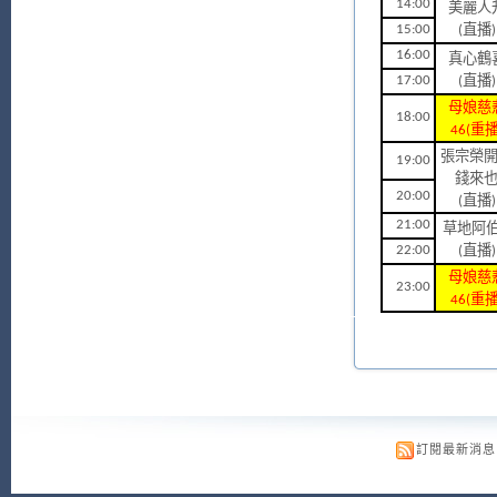
14:00
美麗人
15:00
(直播)
16:00
真心鶴
17:00
(直播)
母娘慈
18:00
46
(重播
張宗榮
19:00
錢來
20:00
(直播)
21:00
草地阿伯
22:00
(直播)
母娘慈
23:00
46
(重播
訂閱最新消息