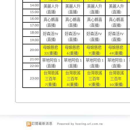
14:00
美麗人升
美麗人升
美麗人升
美麗人升
15:00
(直播)
(直播)
(直播)
(直播)
16:00
真心鶴喜
真心鶴喜
真心鶴喜
真心鶴喜
17:00
(直播)
(直播)
(直播)
(直播)
18:00
好森活TV
好森活TV
好森活TV
好森活TV
(直播)
(直播)
(直播)
(直播)
19:00
母娘慈悲
母娘慈悲
母娘慈悲
母娘慈悲
20:00
32
(重播)
6
(重播)
7
(重播)
49
(重播)
21:00
草地阿伯 1
草地阿伯 1
草地阿伯 1
草地阿伯 1
22:00
(直播)
(直播)
(直播)
(直播)
台灣歌謠
台灣歌謠
台灣歌謠
台灣歌謠
23:00
三百年
三百年
三百年
三百年
7
(重播)
8
(重播)
9
(重播)
10
(重播)
訂閱最新消息
Powered by hosting.url.com.tw