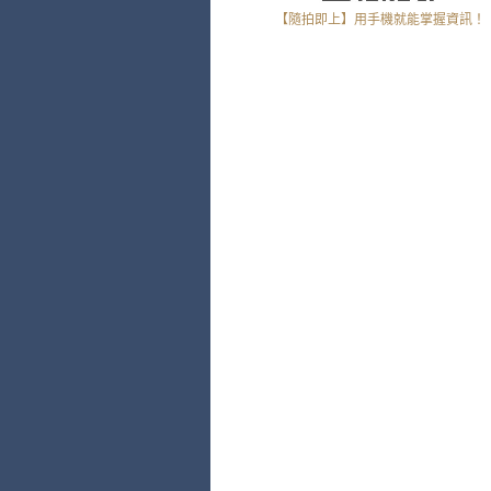
【隨拍即上】用手機就能掌握資訊！