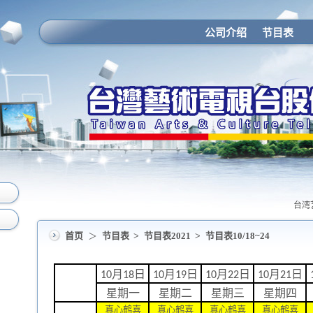
公司介绍
节目表
台湾艺
首页
＞
节目表
>
节目表2021
>
节目表10/18~24
10月18日
10月19日
10月22日
10月21日
星期一
星期二
星期三
星期四
真心鹤喜
真心鹤喜
真心鹤喜
真心鹤喜