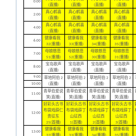
0:00
(直播)
(直播)
(直播)
(直播)
真心鹤喜
真心鹤喜
真心鹤喜
真心鹤喜
2:00
(直播)
(直播)
(直播)
(直播)
真心鹤喜
真心鹤喜
真心鹤喜
真心鹤喜
4:00
(直播)
(直播)
(直播)
(直播)
健康看我
健康看我
健康看我
健康看我
6:00
32(重播)
33
(重播)
34
(重播)
35
(重播)
母娘慈悲
母娘慈悲
母娘慈悲
母娘慈悲
7:00
51
(重播)
52
(重播)
30
(重播)
31
(重播)
宝岛歌声
宝岛歌声
宝岛歌声
宝岛歌声
8:00
(直播)
(直播)
(直播)
(直播)
9:00
草地阿伯 2
草地阿伯 2
草地阿伯 2
草地阿伯 2
10:00
(直播)
(直播)
(直播)
(直播)
青草伯爱说
青草伯爱说
青草伯爱说
青草伯爱说
11:00
笑(直播)
笑(直播)
笑(直播)
笑(直播)
好彩头古书
好彩头古书
好彩头古书
好彩头古书
布袋戏薛仁
布袋戏薛丁
布袋戏薛丁
布袋戏薛丁
12:00
贵征东
山征西
山征西
山征西
25(首播)
1(首播)
2(首播)
3(首播)
健康看我
健康看我
健康看我
健康看我
13:00
32
(重播)
33
(重播)
34
(重播)
35
(重播)