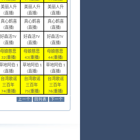
美丽人升
美丽人升
美丽人升
(直播)
(直播)
(直播)
真心鹤喜
真心鹤喜
真心鹤喜
(直播)
(直播)
(直播)
好森活TV
好森活TV
好森活TV
(直播)
(直播)
(直播)
母娘慈悲
母娘慈悲
母娘慈悲
32
(重播)
43
(重播)
44
(重播)
草地阿伯 1
草地阿伯 1
草地阿伯 1
(直播)
(直播)
(直播)
台湾歌谣
台湾歌谣
台湾歌谣
三百年
三百年
三百年
74
(重播)
75
(重播)
76
(重播)
上一个
回列表
下一个