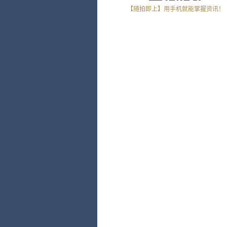
【随拍即上】用手机就能掌握资讯！