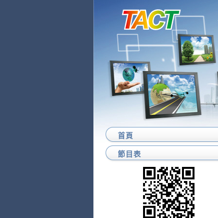
首頁
節目表