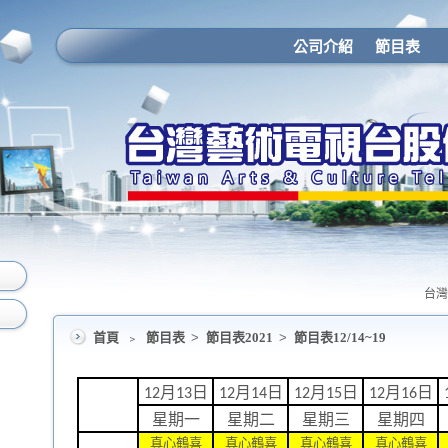
公司介紹
節目表
台灣藝
首頁
﹥
節目表
>
節目表2021
>
節目表12/14~19
12月13日
12月14日
12月15日
12月16日
星期一
星期二
星期三
星期四
真心鶴喜
真心鶴喜
真心鶴喜
真心鶴喜