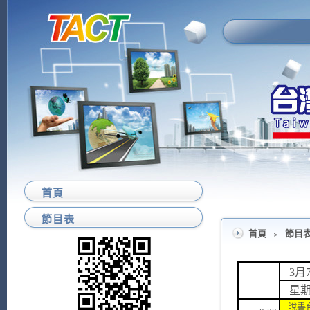
首頁
節目表
首頁
﹥
節目
3月
星
說書