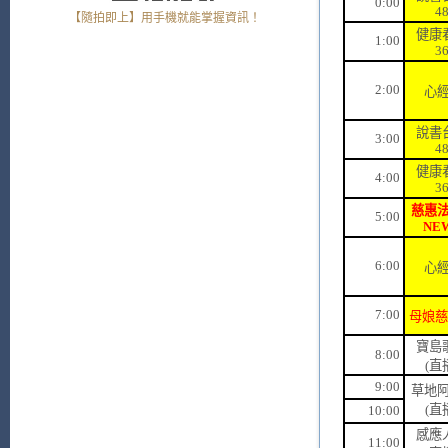
0:00
4
【隨拍即上】用手機就能掌握資訊！
健康
1:00
3
2:00
心經
說書
3:00
4
健康
4:00
3
慈惠法
5:00
NE
6:00
心經
7:00
母娘慈
寶島
8:00
(直
9:00
草地阿
(直
10:00
感應
11:00