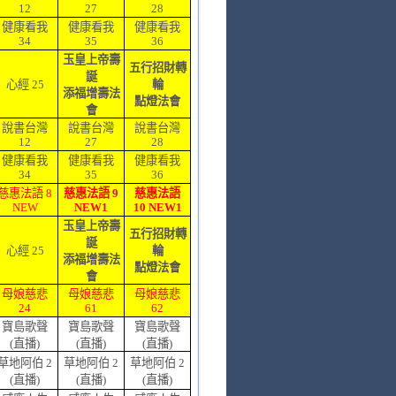
12
27
28
健康看我
健康看我
健康看我
34
35
36
玉皇上帝壽
五行招財轉
誕
心經 25
輪
添福增壽法
點燈法會
會
說書台灣
說書台灣
說書台灣
12
27
28
健康看我
健康看我
健康看我
34
35
36
慈惠法語 8
慈惠法語 9
慈惠法語
NEW
NEW1
10 NEW1
玉皇上帝壽
五行招財轉
誕
心經 25
輪
添福增壽法
點燈法會
會
母娘慈悲
母娘慈悲
母娘慈悲
24
61
62
寶島歌聲
寶島歌聲
寶島歌聲
(直播)
(直播)
(直播)
草地阿伯 2
草地阿伯 2
草地阿伯 2
(直播)
(直播)
(直播)