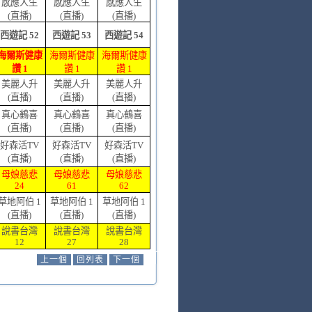
感應人生
感應人生
感應人生
(直播)
(直播)
(直播)
西遊記 52
西遊記 53
西遊記 54
海爾斯健康
海爾斯健康
海爾斯健康
讚 1
讚 1
讚 1
美麗人升
美麗人升
美麗人升
(直播)
(直播)
(直播)
真心鶴喜
真心鶴喜
真心鶴喜
(直播)
(直播)
(直播)
好森活TV
好森活TV
好森活TV
(直播)
(直播)
(直播)
母娘慈悲
母娘慈悲
母娘慈悲
24
61
62
草地阿伯 1
草地阿伯 1
草地阿伯 1
(直播)
(直播)
(直播)
說書台灣
說書台灣
說書台灣
12
27
28
上一個
回列表
下一個