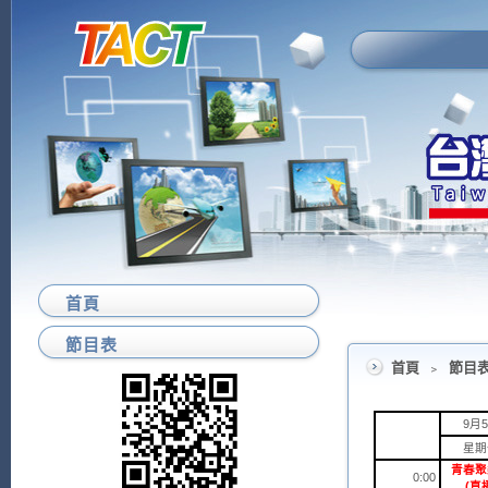
首頁
節目表
首頁
﹥
節目
9月
星期
青春聚
0:00
(
直