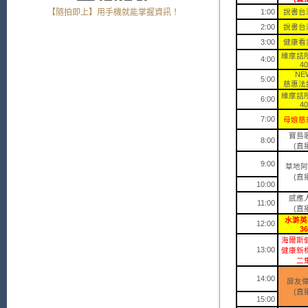
【隨拍即上】用手機就能掌握資訊！
1:00
說書台灣
2:00
說書台灣
3:00
健康看我
維摩詰
4:00
40
NE
5:00
慈惠法語
維摩詰
6:00
40
7:00
母娘慈
寶島
8:00
(直
9:00
草地阿
(直
10:00
感應
11:00
(直
水滸英
12:00
36
海爾斯
13:00
健康新
二
14:00
屏友
(
直
15:00