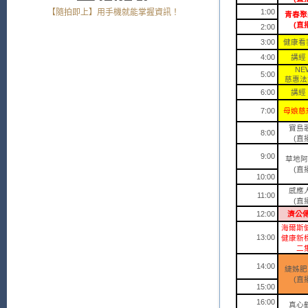
【隨拍即上】用手機就能掌握資訊！
1:00
青春聚
(直
2:00
3:00
健康看我
4:00
講經 
NE
5:00
慈惠法
6:00
講經 
7:00
母娘慈悲
寶島
8:00
(直
9:00
草地阿
(直
10:00
感應
11:00
(直
12:00
濟公傳
海爾斯
13:00
健康新
二
14:00
緁姊肥
(直
15:00
16:00
真心