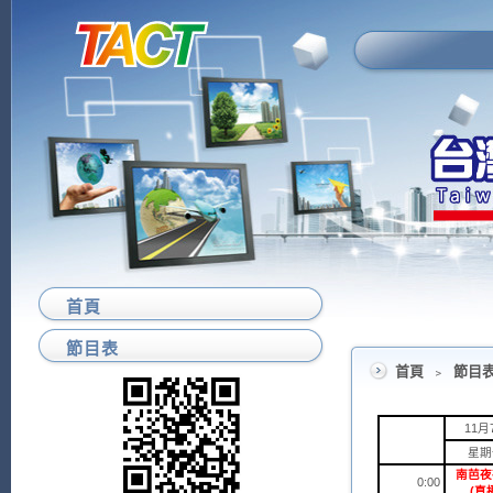
首頁
節目表
首頁
﹥
節目
11月
星期
南芭夜
0:00
(直