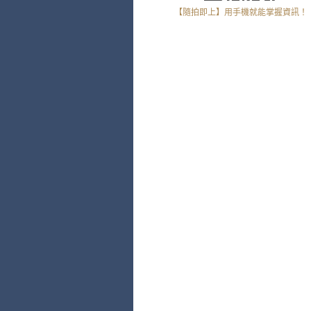
【隨拍即上】用手機就能掌握資訊！