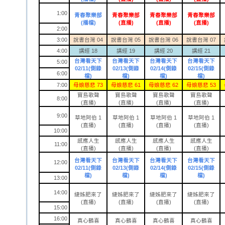
1:00
青春聚樂部
青春聚樂部
青春聚樂部
青春聚樂部
(播檔)
(直播)
(直播)
(直播)
2:00
3:00
說書台灣 04
說書台灣 05
說書台灣 06
說書台灣 07
4:00
講經 18
講經 19
講經 20
講經
21
台灣看天下
台灣看天下
台灣看天下
台灣看天下
5:00
02/11(側錄
02/13(側錄
02/14(側錄
02/15(側錄
6:00
檔)
檔)
檔)
檔)
7:00
母娘慈悲 73
母娘慈悲 61
母娘慈悲 62
母娘慈悲 53
寶島歌聲
寶島歌聲
寶島歌聲
寶島歌聲
8:00
(直播)
(直播)
(直播)
(直播)
9:00
草地阿伯 1
草地阿伯 1
草地阿伯 1
草地阿伯 1
(直播)
(直播)
(直播)
(直播)
10:00
感應人生
感應人生
感應人生
感應人生
11:00
(直播)
(直播)
(直播)
(直播)
台灣看天下
台灣看天下
台灣看天下
台灣看天下
12:00
02/11(側錄
02/13(側錄
02/14(側錄
02/15(側錄
檔)
檔)
檔)
檔)
13:00
14:00
緁姊肥來了
緁姊肥來了
緁姊肥來了
緁姊肥來了
(直播)
(直播)
(直播)
(直播)
15:00
16:00
真心鶴喜
真心鶴喜
真心鶴喜
真心鶴喜