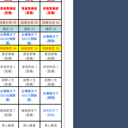
青春聚樂部
青春聚樂部
青春聚樂部
(直播)
(直播)
(直播)
說書台灣 08
說書台灣 09
說書台灣 10
講經 22
講經 23
講經 24
台灣看天下
台灣看天下
台灣看天下
02/16(側錄
02/17(側錄
(播檔)
檔)
檔)
母娘慈悲 54
母娘慈悲 14
母娘慈悲 15
寶島歌聲
寶島歌聲
寶島歌聲
(直播)
(直播)
(直播)
草地阿伯 1
草地阿伯 1
草地阿伯 1
(直播)
(直播)
(直播)
感應人生
感應人生
感應人生
(直播)
(直播)
(直播)
台灣看天下
台灣看天下
台灣看天下
02/16(側錄
02/17(側錄
(播檔)
檔)
檔)
緁姊肥來了
緁姊肥來了
緁姊肥來了
(直播)
(直播)
(播檔)
真心鶴喜
真心鶴喜
真心鶴喜