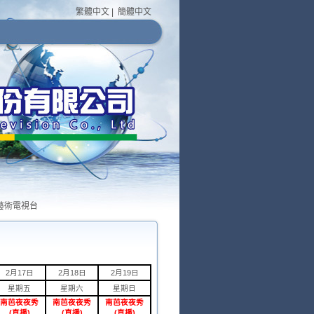
繁體中文
|
簡體中文
術電視台
2月17日
2月18日
2月19日
星期五
星期六
星期日
南芭夜夜秀
南芭夜夜秀
南芭夜夜秀
(直播)
(直播)
(直播)