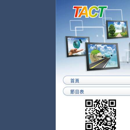
首頁
節目表