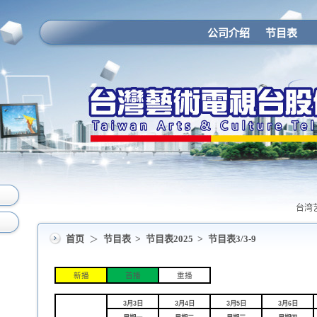
公司介绍
节目表
台湾艺
首页
＞
节目表
>
节目表2025
>
节目表3/3-9
新播
首播
重播
3月3日
3月4日
3月5日
3月6日