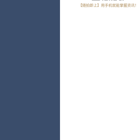
【随拍即上】用手机就能掌握资讯！