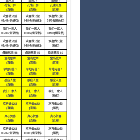
星期五
星期六
星期日
孔雀开屏
孔雀开屏
孔雀开屏
(直播)
(直播)
(直播)
欢喜做公益
欢喜做公益
欢喜做公益
03/06(侧录档)
03/07(侧录档)
03/08(侧录档)
我们一家人
我们一家人
我们一家人
03/06(侧录档)
03/07(侧录档)
03/08(侧录档)
欢喜做公益
欢喜做公益
欢喜做公益
03/06(侧录档)
03/07(侧录档)
(播档)
母娘慈悲 58
母娘慈悲 59
母娘慈悲 60
宝岛歌声
宝岛歌声
宝岛歌声
(直播)
(直播)
(直播)
草地阿伯 1
草地阿伯 1
草地阿伯 1
(直播)
(直播)
(直播)
感应人生
感应人生
感应人生
(直播)
(直播)
(直播)
我们一家人
我们一家人
我们一家人
(直播)
(直播)
(播档)
欢喜做公益
欢喜做公益
欢喜做公益
(直播)
(直播)
(播档)
真心贺喜
真心贺喜
真心贺喜
(直播)
(直播)
(直播)
欢喜做公益
欢喜做公益
欢喜做公益
03/07(侧录档)
03/08(侧录档)
(播档)