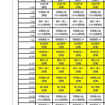
星期一
星期二
星期三
星期四
孔雀开屏
孔雀开屏
孔雀开屏
孔雀开屏
(播档)
(直播)
(直播)
(直播)
0:00
1:00
欢喜做公益
欢喜做公益
欢喜做公益
欢喜做公益
(播档)
03/03(侧录档)
03/04(侧录档)
03/05(侧录档)
2:00
3:00
我们一家人
我们一家人
我们一家人
我们一家人
02/22(侧录档)
03/03(侧录档)
03/04(侧录档)
03/05(侧录档)
4:00
5:00
欢喜做公益
欢喜做公益
欢喜做公益
欢喜做公益
02/22(侧录档)
03/03(侧录档)
03/04(侧录档)
03/05(侧录档)
6:00
母娘慈悲 84
母娘慈悲 58
母娘慈悲 59
母娘慈悲 60
7:00
宝岛歌声
宝岛歌声
宝岛歌声
宝岛歌声
(直播)
(直播)
(直播)
(直播)
8:00
9:00
草地阿伯 1
草地阿伯 1
草地阿伯 1
草地阿伯 1
(直播)
(直播)
(直播)
(直播)
10:00
感应人生
感应人生
感应人生
感应人生
(直播)
(直播)
(直播)
(直播)
11:00
12:00
我们一家人
我们一家人
我们一家人
我们一家人
(直播)
(直播)
(直播)
(直播)
13:00
14:00
欢喜做公益
欢喜做公益
欢喜做公益
欢喜做公益
(直播)
(直播)
(直播)
(直播)
15:00
16:00
真心贺喜
真心贺喜
真心贺喜
真心贺喜
(直播)
(直播)
(直播)
(直播)
17:00
18:00
欢喜做公益
欢喜做公益
欢喜做公益
欢喜做公益
03/03(侧录档)
03/04(侧录档)
03/05(侧录档)
03/06(侧录档)
19:00